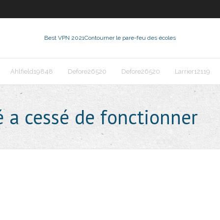
Best VPN 2021
Contourner le pare-feu des écoles
Ahlfield19848
Defore26520
Defore26520
Larrier12119
é a cessé de fonctionner