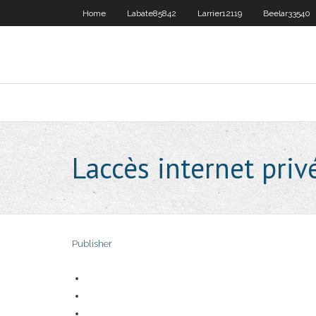
Home
Labate85842
Larrier12119
Beelar33540
Laccès internet priv
Publisher