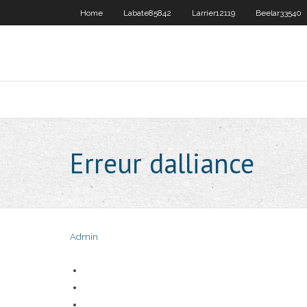
Home
Labate85842
Larrier12119
Beelar33540
Erreur dalliance
Admin