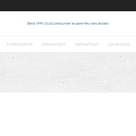
Best VPN 2021
Contourner le pare-feu des écoles
Ahlfield19848
Defore26520
Defore26520
Larrier12119